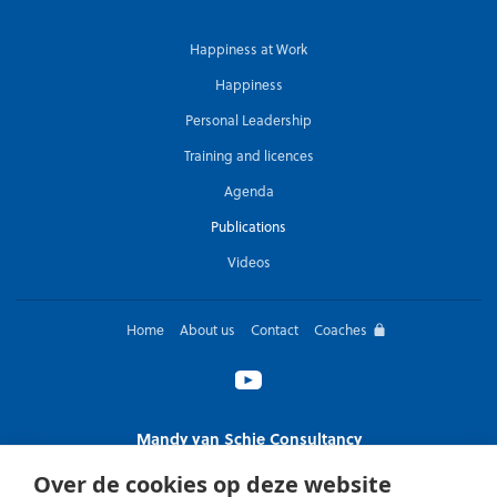
Happiness at Work
Happiness
Personal Leadership
Training and licences
Agenda
Publications
Videos
Home
About us
Contact
Coaches
Mandy van Schie Consultancy
T 06 13 98 98 82
Over de cookies op deze website
arbeidsvreugde@mandyvanschie.nl