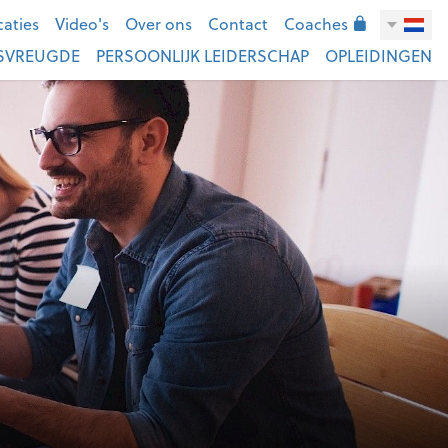
caties
Video's
Over ons
Contact
Coaches
SVREUGDE
PERSOONLIJK LEIDERSCHAP
OPLEIDINGEN