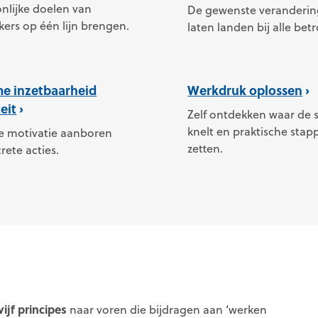
nlijke doelen van
De gewenste veranderin
rs op één lijn brengen.
laten landen bij alle bet
e inzetbaarheid
Werkdruk oplossen
teit
Zelf ontdekken waar de
knelt en praktische stap
ke motivatie aanboren
zetten.
rete acties.
ijf principes
naar voren die bijdragen aan ‘werken