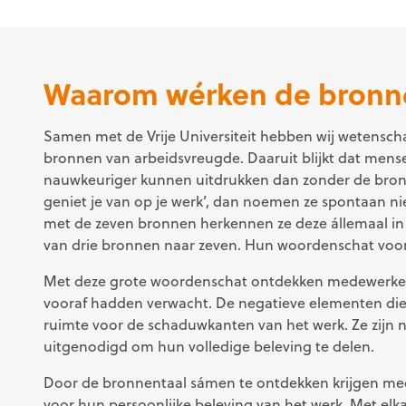
Waarom wérken de bronn
Samen met de Vrije Universiteit hebben wij wetensch
bronnen van arbeidsvreugde. Daaruit blijkt dat mens
nauwkeuriger kunnen uitdrukken dan zonder de bronne
geniet je van op je werk’, dan noemen ze spontaan n
met de zeven bronnen herkennen ze deze állemaal in
van drie bronnen naar zeven. Hun woordenschat voor
Met deze grote woordenschat ontdekken medewerkers
vooraf hadden verwacht. De negatieve elementen die
ruimte voor de schaduwkanten van het werk. Ze zijn n
uitgenodigd om hun volledige beleving te delen.
Door de bronnentaal sámen te ontdekken krijgen mede
voor hun persoonlijke beleving van het werk. Met elk