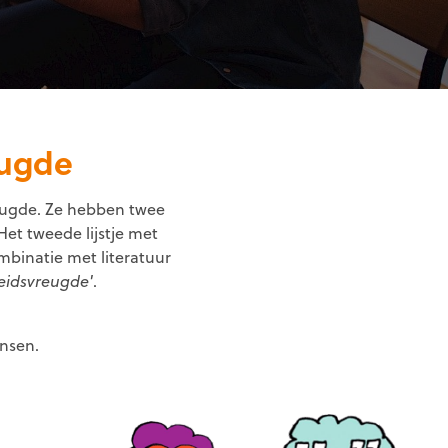
eugde
ugde. Ze hebben twee
et tweede lijstje met
mbinatie met literatuur
eidsvreugde'
.
ensen.