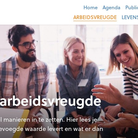
Home
Agenda
Publi
ARBEIDSVREUGDE
LEVEN
arbeidsvreugde
manieren in te zetten. Hier lees je
evoegde waarde levert en wat er dan