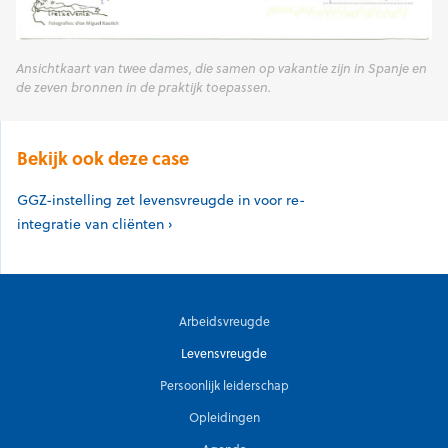
Ansichtkaart van twee dames, die samen op vakantie zijn in Spanje en
de zeven bronnen in de praktijk toepassen.
Bekijk ook deze case
GGZ-instelling zet levensvreugde in voor re-
integratie van cliënten
Arbeidsvreugde
Levensvreugde
Persoonlijk leiderschap
Opleidingen