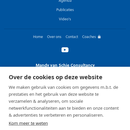
Agenda
Publicaties
Video's
Home
Over ons
Contact
Coaches
Mandy van Schie Consultancy
T 06 13 98 98 82
Over de cookies op deze website
arbeidsvreugde@mandyvanschie.nl
We maken gebruik van cookies om gegevens m.b.t. de
Algemene voorwaarden
prestaties en het gebruik van deze website te
verzamelen & analyseren, om sociale
Kees Kouwenhoven Advies
netwerkfunctionaliteiten aan te bieden en onze content
T 06 53 81 85 96
& advertenties te verbeteren en personaliseren.
kees@ckouwenhoven.nl
Kom meer te weten
Algemene voorwaarden